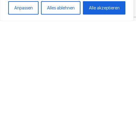
Anpassen
Alles ablehnen
Alle akzeptieren
Standort:
ul. Słoneczna 4
47-460 Zabełków
Polen
Kontakt:
+48 600 990 641